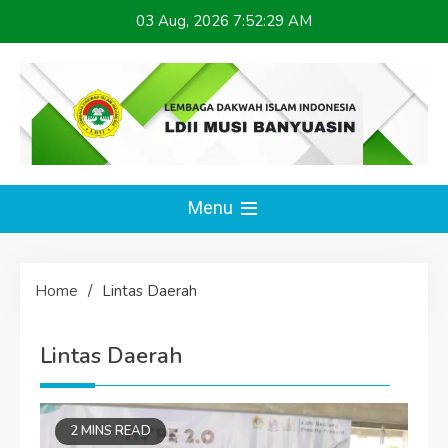
Skip
03 Aug, 2026
7:52:31 AM
to
content
LDII MUSI BANYUASIN
Website Resmi
Menu
Home
Lintas Daerah
Lintas Daerah
2 MINS READ