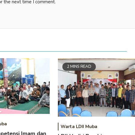
or the next time I comment.
2 MINS READ
uba
Warta LDII Muba
petensi Imam dan