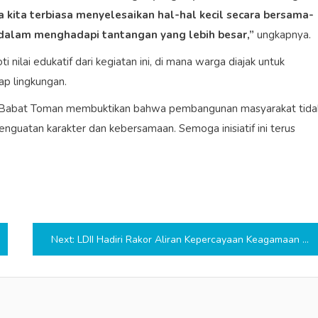
 kita terbiasa menyelesaikan hal-hal kecil secara bersama-
l dalam menghadapi tantangan yang lebih besar,”
ungkapnya.
 nilai edukatif dari kegiatan ini, di mana warga diajak untuk
ap lingkungan.
I Babat Toman membuktikan bahwa pembangunan masyarakat tida
penguatan karakter dan kebersamaan. Semoga inisiatif ini terus
Next:
LDII Hadiri Rakor Aliran Kepercayaan Keagamaan Kejari Muba