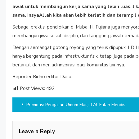
awal untuk membangun kerja sama yang lebih luas. Jika
sama, InsyaAllah kita akan lebih terlatih dan terampi
Sebagai praktisi pendidikan di Muba, H. Fujiana juga menyoroti
membangun jiwa sosial, disiplin, dan tanggung jawab terhad
Dengan semangat gotong royong yang terus dipupuk, LDI
hanya bergantung pada infrastruktur fisik, tetapi juga pada 
berlanjut dan menjadi inspirasi bagi komunitas lainnya.
Reporter Ridho editor Daso.
Post Views:
492
Post
Previous:
Pengajian Umum Masjid Al-Falah Mendis
navigation
Leave a Reply