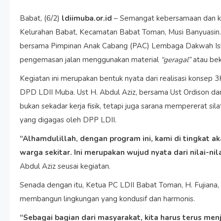
Babat, (6/2)
ldiimuba.or.id
– Semangat kebersamaan dan kep
Kelurahan Babat, Kecamatan Babat Toman, Musi Banyuasin. 
bersama Pimpinan Anak Cabang (PAC) Lembaga Dakwah Isla
pengemasan jalan menggunakan material
“geragal”
atau bek
Kegiatan ini merupakan bentuk nyata dari realisasi konsep 
DPD LDII Muba. Ust H. Abdul Aziz, bersama Ust Ordison da
bukan sekadar kerja fisik, tetapi juga sarana mempererat s
yang digagas oleh DPP LDII.
“Alhamdulillah, dengan program ini, kami di tingkat 
warga sekitar. Ini merupakan wujud nyata dari nilai-n
Abdul Aziz seusai kegiatan.
Senada dengan itu, Ketua PC LDII Babat Toman, H. Fujiana,
membangun lingkungan yang kondusif dan harmonis.
“Sebagai bagian dari masyarakat, kita harus terus men