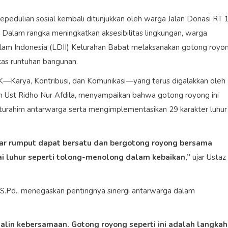
edulian sosial kembali ditunjukkan oleh warga Jalan Donasi RT 1
Dalam rangka meningkatkan aksesibilitas lingkungan, warga
m Indonesia (LDII) Kelurahan Babat melaksanakan gotong royo
as runtuhan bangunan.
3K—Karya, Kontribusi, dan Komunikasi—yang terus digalakkan oleh
n Ust Ridho Nur Afdila, menyampaikan bahwa gotong royong ini
ilaturahim antarwarga serta mengimplementasikan 29 karakter luhur
akar rumput dapat bersatu dan bergotong royong bersama
ilai luhur seperti tolong-menolong dalam kebaikan,”
ujar Ustaz
 S.Pd., menegaskan pentingnya sinergi antarwarga dalam
jalin kebersamaan. Gotong royong seperti ini adalah langkah