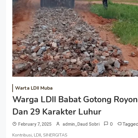
Warta LDII Muba
Warga LDII Babat Gotong Royong
Dan 29 Karakter Luhur
0
Tagge
February 7, 2025
admin_Daud Sobri
,
,
Kontribusi
LDII
SINERGITAS