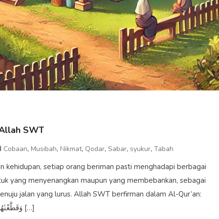
 Allah SWT
d
,
,
,
,
,
,
Cobaan
Musibah
Nikmat
Qodar
Sabar
syukur
Tabah
an kehidupan, setiap orang beriman pasti menghadapi berbagai
entuk yang menyenangkan maupun yang membebankan, sebagai
ju jalan yang lurus. Allah SWT berfirman dalam Al-Qur’an:
وَقَطَّعْنٰهُمْ فِى الْاَرْضِ اُمَمًا ۖمِّنْهُمُ الصّٰلِحُوْنَ وَمِنْهُمْ دُوْنَ ذٰلِكَ ۖوَبَلَوْنٰهُمْ بِالْحَسَنٰتِ […]