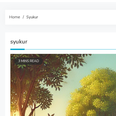
Home
Syukur
syukur
3 MINS READ