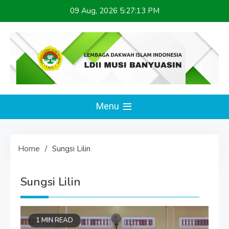
Skip
09 Aug, 2026
5:27:13 PM
to
content
LDII MUSI BANYUASIN
Website Resmi
Menu
Home
Sungsi Lilin
Sungsi Lilin
1 MIN READ