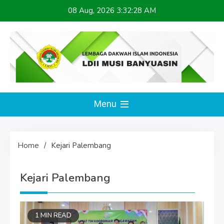
Skip
08 Aug, 2026
3:32:28 AM
to
content
LDII MUSI BANYUASIN
Website Resmi
Menu
Home
Kejari Palembang
Kejari Palembang
1 MIN READ