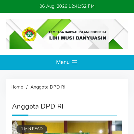
Skip
06 Aug, 2026
12:41:52 PM
to
content
LDII MUSI BANYUASIN
Website Resmi
Menu
Home
Anggota DPD RI
Anggota DPD RI
1 MIN READ