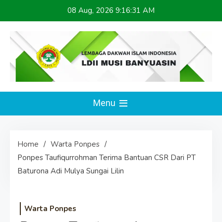
Skip
08 Aug, 2026
9:16:32 AM
to
content
LDII MUSI BANYUASIN
Website Resmi
Menu
Home
Warta Ponpes
Ponpes Taufiqurrohman Terima Bantuan CSR Dari PT
Baturona Adi Mulya Sungai Lilin
Warta Ponpes