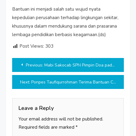
Bantuan ini menjadi salah satu wujud nyata
kepedulian perusahaan terhadap lingkungan sekitar,
khususnya dalam mendukung sarana dan prasarana
lembaga pendidikan berbasis keagamaan.(ds)
Post Views:
303
Post
Previous:
Mabi Sakocab SPN Pimpin Doa pada Pelantikan Mabicab Pramuka Muba
navigation
Next:
Ponpes Taufiqurrohman Terima Bantuan CSR dari PT Baturona Adi Mulya Sungai Lilin
Leave a Reply
Your email address will not be published.
Required fields are marked
*