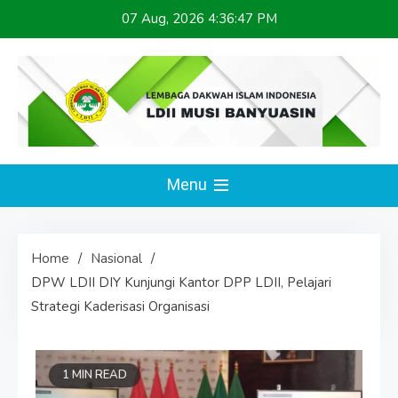
Skip
07 Aug, 2026
4:36:47 PM
to
content
LDII MUSI BANYUASIN
Website Resmi
Menu
Home
Nasional
DPW LDII DIY Kunjungi Kantor DPP LDII, Pelajari
Strategi Kaderisasi Organisasi
1 MIN READ