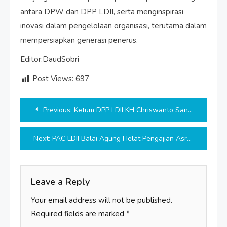
antara DPW dan DPP LDII, serta menginspirasi
inovasi dalam pengelolaan organisasi, terutama dalam
mempersiapkan generasi penerus.
Editor:DaudSobri
Post Views:
697
Post
Previous:
Ketum DPP LDII KH Chriswanto Santoso: LDII Harus Beri Manfaat di Manapun Berada
navigation
Next:
PAC LDII Balai Agung Helat Pengajian Asrama Liburan bagi Generasi SMP
Leave a Reply
Your email address will not be published.
Required fields are marked
*