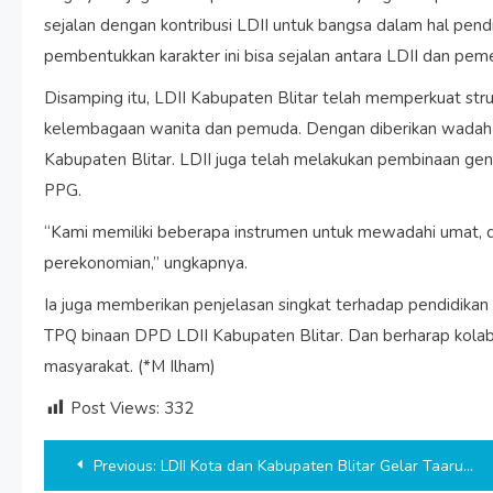
sejalan dengan kontribusi LDII untuk bangsa dalam hal pend
pembentukkan karakter ini bisa sejalan antara LDII dan pemer
Disamping itu, LDII Kabupaten Blitar telah memperkuat stru
kelembagaan wanita dan pemuda. Dengan diberikan wadah 
Kabupaten Blitar. LDII juga telah melakukan pembinaan ge
PPG.
“Kami memiliki beberapa instrumen untuk mewadahi umat, 
perekonomian,” ungkapnya.
Ia juga memberikan penjelasan singkat terhadap pendidikan
TPQ binaan DPD LDII Kabupaten Blitar. Dan berharap kolab
masyarakat. (*M Ilham)
Post Views:
332
Post
Previous:
LDII Kota dan Kabupaten Blitar Gelar Taaruf Akbar Usia Nikah