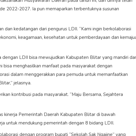
aksanakan Musyawarah Daerah pada tahun ini, dan dirinya telah
riode 2022-2027. Ia pun memaparkan terbentuknya susunan
n dan kedatangan dari pengurus LDII. “Kami ingin berkolaborasi
al, ekonomi, keagamaan, kesehatan untuk pemberdayaan dan kemaju
a dengan LDII bisa mewujudkan Kabupaten Blitar yang mandiri da
 ini bisa menghasilkan manfaat pada masyarakat dengan
borasi dalam menggerakkan para pemuda untuk memanfaatkan
itar,” jelasnya.
rikan kontribusi pada masyarakat. “Maju Bersama, Sejahtera
s kinerja Pemerintah Daerah Kabupaten Blitar di bawah
erja untuk mendukung pemerintah dengan 8 bidang LDII.
laborasi dengan program bupati “Sekolah Sak Ngajine” yang