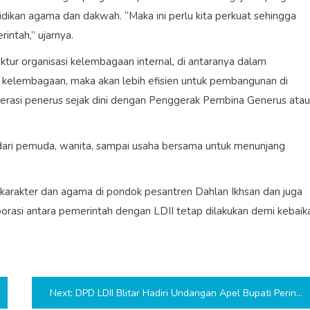
idikan agama dan dakwah. “Maka ini perlu kita perkuat sehingga
intah,” ujarnya.
ktur organisasi kelembagaan internal, di antaranya dalam
kelembagaan, maka akan lebih efisien untuk pembangunan di
nerasi penerus sejak dini dengan Penggerak Pembina Generus atau
dari pemuda, wanita, sampai usaha bersama untuk menunjang
 karakter dan agama di pondok pesantren Dahlan Ikhsan dan juga
orasi antara pemerintah dengan LDII tetap dilakukan demi kebaik
Next:
DPD LDII Blitar Hadiri Undangan Apel Bupati Peringati Hari Santri