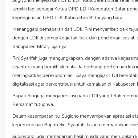
Sugiyono menjelaskan, DPD LDII Kabupaten Blitar telah mel
terpilih lagi sebagai Ketua DPD LDII Kabupaten Blitar pe
kepengurusan DPD LDII Kabupaten Blitar yang baru.
Menanggapi pemaparan dari LDII, Rini menyambut baik tujua
dengan LDII di semua kegiatan, baik dari pendidikan, sosi
Kabupaten Blitar,” ujarnya.
Rini Syarifah juga mengungkapkan, dengan adanya kerjasam
sejahtera yang berakhlak mulia. Ia berharap pertemuan kali
meningkatkan perekonomian. “Saya mengajak LDII berkola
digitalisasi agar berkontribusi untuk kemajuan di Kabupaten Bl
Bupati Rini juga mengapresiasi pada LDII yang telah membe
Bersama” tutupnya.
Dalam kesempatan itu, Sugiono menyampaikan apresiasi ata
kepemimpinan Bupati Rini Syarifah. Ia juga memaparkan kin
Sugioyono juga memaparkan hasil musda yang merupakan ko