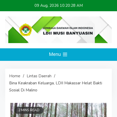
Skip
09 Aug, 2026
10:20:28 AM
to
content
LDII MUSI BANYUASIN
Website Resmi
Menu
Home
Lintas Daerah
Bina Keakraban Keluarga, LDII Makassar Helat Bakti
Sosial Di Malino
2 MINS READ