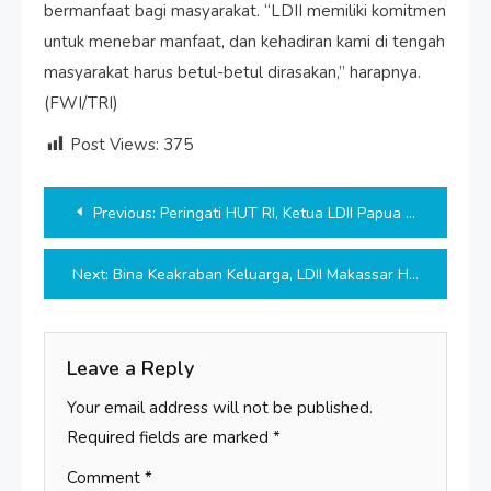
bermanfaat bagi masyarakat. “LDII memiliki komitmen
untuk menebar manfaat, dan kehadiran kami di tengah
masyarakat harus betul-betul dirasakan,” harapnya.
(FWI/TRI)
Post Views:
375
Post
Previous:
Peringati HUT RI, Ketua LDII Papua Barat Tekankan Pentingnya Menjaga Toleransi
navigation
Next:
Bina Keakraban Keluarga, LDII Makassar Helat Bakti Sosial di Malino
Leave a Reply
Your email address will not be published.
Required fields are marked
*
Comment
*