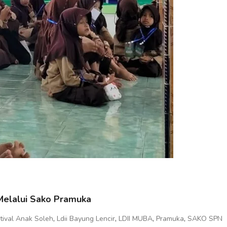
 Melalui Sako Pramuka
,
,
,
,
tival Anak Soleh
Ldii Bayung Lencir
LDII MUBA
Pramuka
SAKO SPN