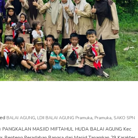
ged
,
,
,
BALAI AGUNG
LDII BALAI AGUNG Pramuka
Pramuka
SAKO SPN
 SPN) PANGKALAN MASJID MIFTAHUL HUDA BALAI AGUNG Kec
a: Benteng Peradaban Bangsa dari Masjid Tanamkan 29 Karakter