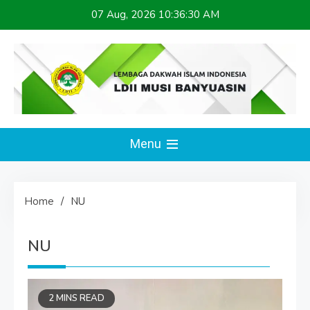
Skip
07 Aug, 2026
10:36:30 AM
to
content
LDII MUSI BANYUASIN
Website Resmi
Menu
Home
NU
NU
2 MINS READ