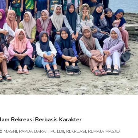
lam Rekreasi Berbasis Karakter
ed
,
,
,
,
MASNI
PAPUA BARAT
PC LDII
REKREASI
REMAJA MASJID