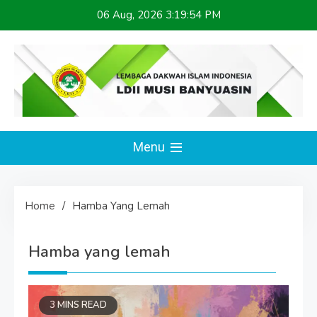
Skip
06 Aug, 2026
3:19:54 PM
to
content
LDII MUSI BANYUASIN
Website Resmi
Menu
Home
Hamba Yang Lemah
Hamba yang lemah
3 MINS READ