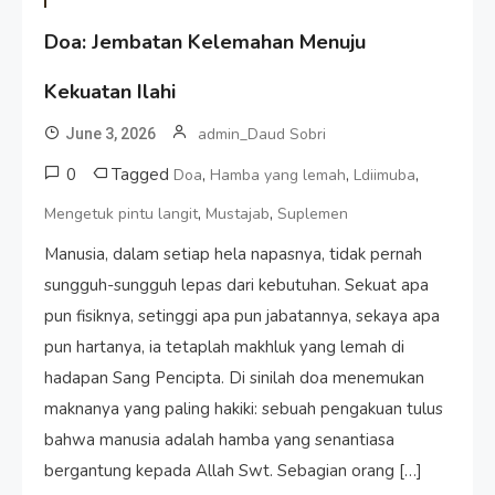
Doa: Jembatan Kelemahan Menuju
Kekuatan Ilahi
admin_Daud Sobri
June 3, 2026
0
Tagged
,
,
,
Doa
Hamba yang lemah
Ldiimuba
,
,
Mengetuk pintu langit
Mustajab
Suplemen
Manusia, dalam setiap hela napasnya, tidak pernah
sungguh-sungguh lepas dari kebutuhan. Sekuat apa
pun fisiknya, setinggi apa pun jabatannya, sekaya apa
pun hartanya, ia tetaplah makhluk yang lemah di
hadapan Sang Pencipta. Di sinilah doa menemukan
maknanya yang paling hakiki: sebuah pengakuan tulus
bahwa manusia adalah hamba yang senantiasa
bergantung kepada Allah Swt. Sebagian orang […]