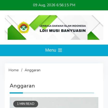
Skip
09 Aug, 2026
6:56:15 PM
to
content
LDII MUSI BANYUASIN
Website Resmi
Menu
Home
Anggaran
Anggaran
1 MIN READ