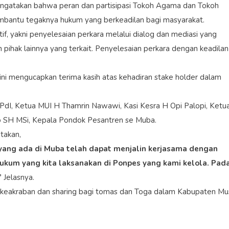
gatakan bahwa peran dan partisipasi Tokoh Agama dan Tokoh
mbantu tegaknya hukum yang berkeadilan bagi masyarakat.
atif, yakni penyelesaian perkara melalui dialog dan mediasi yang
 pihak lainnya yang terkait. Penyelesaian perkara dengan keadilan
ni mengucapkan terima kasih atas kehadiran stake holder dalam
 SPdI, Ketua MUI H Thamrin Nawawi, Kasi Kesra H Opi Palopi, Ketu
o SH MSi, Kepala Pondok Pesantren se Muba.
takan,
 yang ada di Muba telah dapat menjalin kerjasama dengan
ukum yang kita laksanakan di Ponpes yang kami kelola. Pad
”
Jelasnya.
g keakraban dan sharing bagi tomas dan Toga dalam Kabupaten Mu