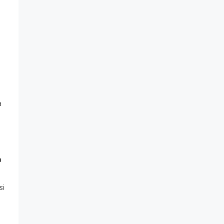
a
a
si