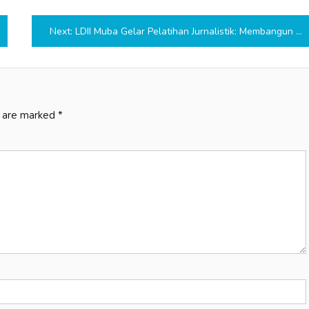
Next:
LDII Muba Gelar Pelatihan Jurnalistik: Membangun Generasi Muda Cakap Media
s are marked
*