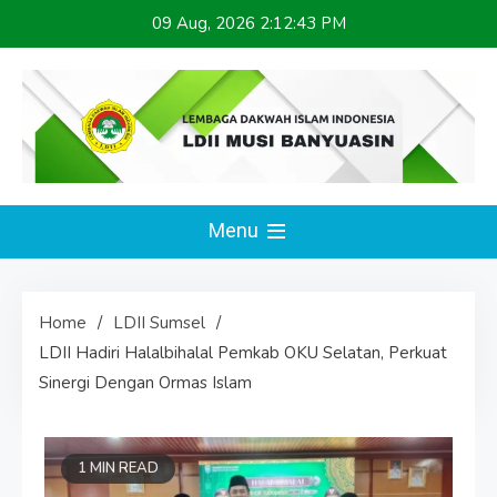
Skip
09 Aug, 2026
2:12:43 PM
to
content
LDII MUSI BANYUASIN
Website Resmi
Menu
Home
LDII Sumsel
LDII Hadiri Halalbihalal Pemkab OKU Selatan, Perkuat
Sinergi Dengan Ormas Islam
1 MIN READ