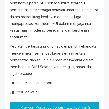
pentingnya peran MUI sebagai mitra strategis
pemerintah, baik sebagai pelayan umat maupun mitra
dalam mendukung kebijakan daerah. Ia juga
mengapresiasi kontribusi MUI dalam menjaga nilai
keagamaan, moderasi beragama, dan kerukunan
antarumat.
Kegiatan berlangsung khidmat dan penuh kehangatan,
mencerminkan semangat kebersamaan antara
pemerintah dan seluruh elemen masyarakat dalam
membangun OKU Selatan yang religius, aman, dan
sejahtera.(ds)
LINEs Sumsel Daud Sobri
Post Views:
99
Post
Previous:
Munas Jadi Forum Intelektual dan Spiritual Menuju Indonesia Emas 2045