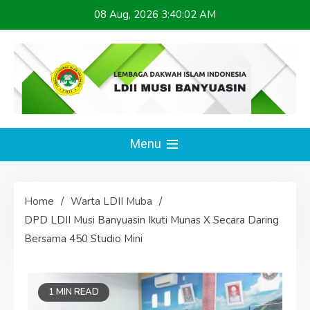
Skip
08 Aug, 2026
3:40:02 AM
to
content
LDII MUSI BANYUASIN
Website Resmi
Menu
Home
Warta LDII Muba
DPD LDII Musi Banyuasin Ikuti Munas X Secara Daring
Bersama 450 Studio Mini
1 MIN READ