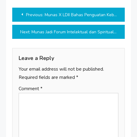
Post
Previous:
Munas X LDII Bahas Penguatan Kebangsaan hingga Respons Krisis Global
navigation
Next:
Munas Jadi Forum Intelektual dan Spiritual Menuju Indonesia Emas 2045
Leave a Reply
Your email address will not be published.
Required fields are marked
*
Comment
*