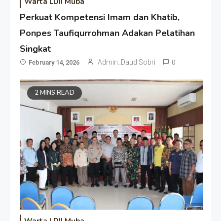
Warta LDII Muba
Perkuat Kompetensi Imam dan Khatib,
Ponpes Taufiqurrohman Adakan Pelatihan
Singkat
Admin_Daud Sobri
0
February 14, 2026
2 MINS READ
Warta LDII Muba