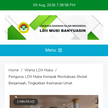
Skip
09 Aug, 2026
7:38:58 PM
to
content
LDII MUSI BANYUASIN
Website Resmi
Menu
Home
Warta LDII Muba
Pengurus LDII Muba Kompak Revitalisasi Sholat
Berjamaah, Tingkatkan Keimanan Umat
1 MIN READ