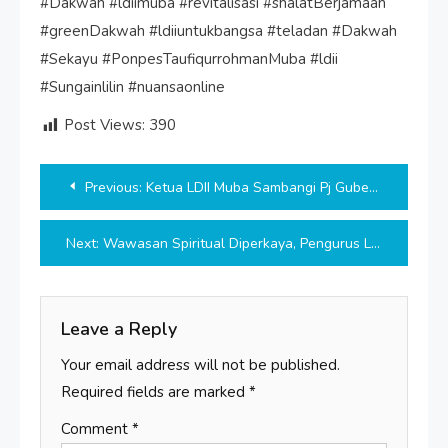
#Dakwah #ldiimuba #revitalisasi #shalatBerjamaah
#greenDakwah #ldiiuntukbangsa #teladan #Dakwah
#Sekayu #PonpesTaufiqurrohmanMuba #ldii
#Sungainlilin #nuansaonline
Post Views:
390
Post
Previous:
Ketua LDII Muba Sambangi Pj Gubernur Sumsel
navigation
Next:
Wawasan Spiritual Diperkaya, Pengurus LDII Muba Ikuti Pengajian Bulanan
Leave a Reply
Your email address will not be published.
Required fields are marked
*
Comment
*