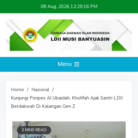
Skip
08 Aug, 2026
12:29:16 PM
to
content
LDII MUSI BANYUASIN
Website Resmi
Menu
Home
Nasional
Kunjungi Ponpes Al Ubaidah, Khofifah Ajak Santri LDII
Berdakwah Di Kalangan Gen Z
2 MINS READ